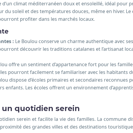
 d’un climat méditerranéen doux et ensoleillé, idéal pour pro
leur du soleil et des températures douces, même en hiver. L
 pourront profiter dans les marchés locaux.
nte
antes :
Le Boulou conserve un charme authentique avec ses m
pourront découvrir les traditions catalanes et l’artisanat l
lou offre un sentiment d’appartenance fort pour les famill
illes pourront facilement se familiariser avec les habitants d
lou dispose d’écoles primaires et secondaires reconnues po
urs enfants. Les écoles offrent un environnement d’apprent
 un quotidien serein
idien serein et facilite la vie des familles. La commune 
 proximité des grandes villes et des destinations touristique