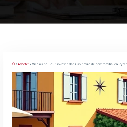
/
Acheter
/ Villa au boulou : investir dans un havre de paix familial en Pyré