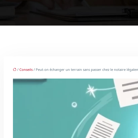
/
Conseils
/ Peut-on échanger un terrain sans passer chez le notaire légale