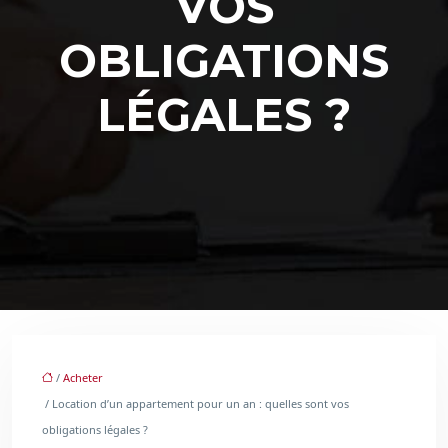
VOS
OBLIGATIONS
LÉGALES ?
/
Acheter
/ Location d’un appartement pour un an : quelles sont vos
obligations légales ?