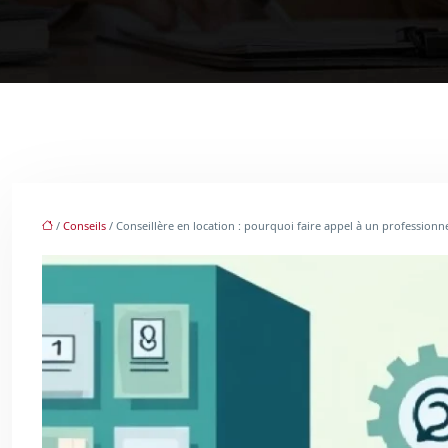
/
Conseils
/ Conseillère en location : pourquoi faire appel à un professionn