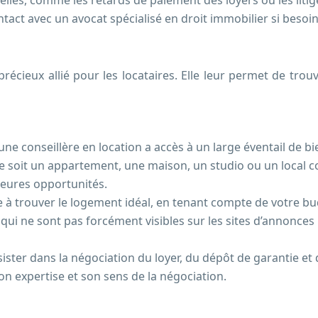
elles, comme les retards de paiement des loyers ou les litiges
ntact avec un avocat spécialisé en droit immobilier si besoin
récieux allié pour les locataires. Elle leur permet de trou
ne conseillère en location a accès à un large éventail de b
e soit un appartement, une maison, un studio ou un local c
lleures opportunités.
ide à trouver le logement idéal, en tenant compte de votre b
qui ne sont pas forcément visibles sur les sites d’annonces 
sister dans la négociation du loyer, du dépôt de garantie et 
on expertise et son sens de la négociation.