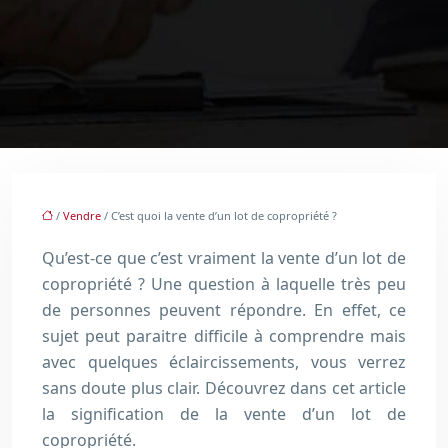
/
Vendre
/ C’est quoi la vente d’un lot de copropriété ?
Qu’est-ce que c’est vraiment la vente d’un lot de
copropriété ? Une question à laquelle très peu
de personnes peuvent répondre. En effet, ce
sujet peut paraitre difficile à comprendre mais
avec quelques éclaircissements, vous verrez
sans doute plus clair. Découvrez dans cet article
la signification de la vente d’un lot de
copropriété.