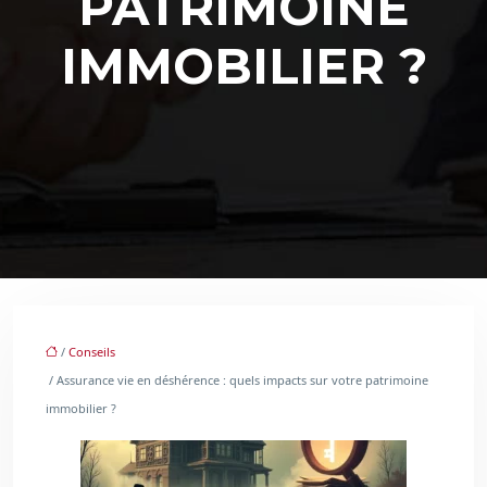
PATRIMOINE
IMMOBILIER ?
/
Conseils
/ Assurance vie en déshérence : quels impacts sur votre patrimoine
immobilier ?